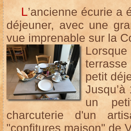
L
’ancienne écurie a 
déjeuner, avec une gran
vue imprenable sur la Col
Lorsque 
terrasse
petit déj
Jusqu’à 
un peti
charcuterie d'un art
"confitures maison" de V