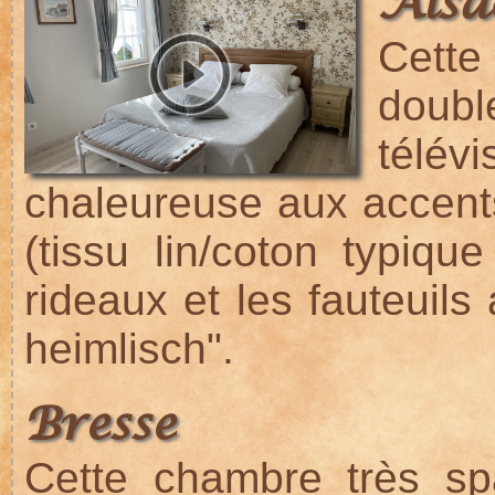
Alsa
Cette
doub
télé
chaleureuse aux accents 
(tissu lin/coton typique
rideaux et les fauteuil
heimlisch".
Bresse
Cette chambre très sp